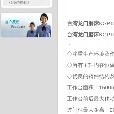
·
沙迪克慢走丝
台湾龙门磨床
KGP1
台湾龙门磨床
KGP
﹑
◇注重生产环境及
◇所有主轴均在恒温
◇优良的铸件结构
工作台面积：1500m
工作台前后最大移动
过门柱最大距离：20