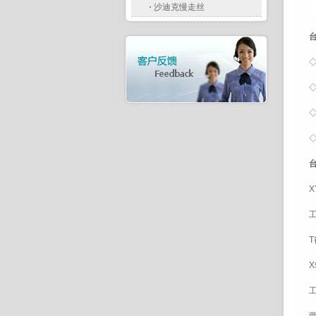
·
沙迪克慢走丝
X
工
T
X
工