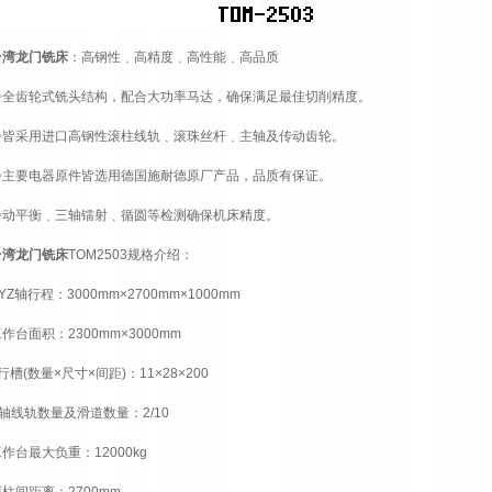
台湾龙门铣床
：高钢性﹑高精度﹑高性能﹑高品质
◇全齿轮式铣头结构，配合大功率马达，确保满足最佳切削精度。
◇皆采用进口高钢性滚柱线轨﹑滚珠丝杆﹑主轴及传动齿轮。
◇主要电器原件皆选用德国施耐德原厂产品，品质有保证。
◇动平衡﹑三轴镭射﹑循圆等检测确保机床精度。
台湾龙门铣床
TOM2503规格介绍：
YZ轴行程：3000mm×2700mm×1000mm
作台面积：2300mm×3000mm
行槽(数量×尺寸×间距)：11×28×200
轴线轨数量及滑道数量：2/10
作台最大负重：12000kg