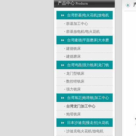
产品中心
Products
台湾群基|电火花机|放电机
·
群基加工中心
·
群基放电机/电火花机
台湾建德|平面磨床|大水磨
·
建德铣床
·
建德磨床
台湾鸿昌|强力铣床|龙门铣
·
龙门型铣床
·
数控镗铣床
·
强力铣床
台湾旭正|炮塔铣|加工中心
·
台湾龙门加工中心
·
炮塔铣床
日本沙迪克|慢走丝|火花机
·
沙迪克电火花机/放电机