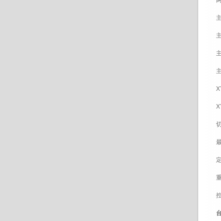
两
主
主
主
主
X
X
切
最
定
重
控