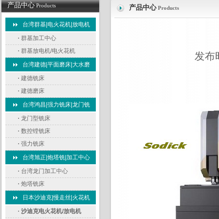
产品中心
Products
产品中心
Products
台湾群基|电火花机|放电机
·
群基加工中心
·
群基放电机/电火花机
发布时
台湾建德|平面磨床|大水磨
·
建德铣床
·
建德磨床
台湾鸿昌|强力铣床|龙门铣
·
龙门型铣床
·
数控镗铣床
·
强力铣床
台湾旭正|炮塔铣|加工中心
·
台湾龙门加工中心
·
炮塔铣床
日本沙迪克|慢走丝|火花机
·
沙迪克电火花机/放电机