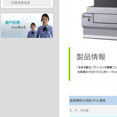
·
沙迪克慢走丝
超高精密火花机
AP1L
规格
X
、
Y
、
Z
行程