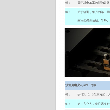
03
：
震动对电加工的影响是致
04
：
关于培训，每月的第三周
由我们提供住宿、早餐、
沙迪克电火花
AP1L
付款
01
：
执行
3
、
6
、
1
付款方式，
02
：
第三方介入，您只需支付